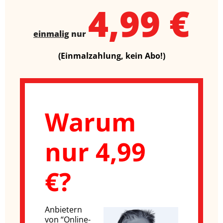
4,99 €
einmalig
nur
(Einmalzahlung, kein Abo!)
Warum
nur 4,99
€?
Anbietern
von “Online-