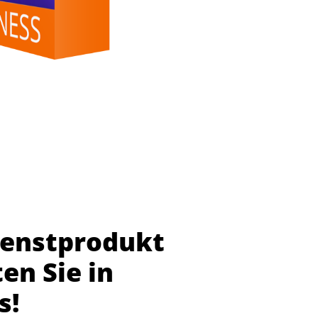
dienstprodukt
en Sie in
s!