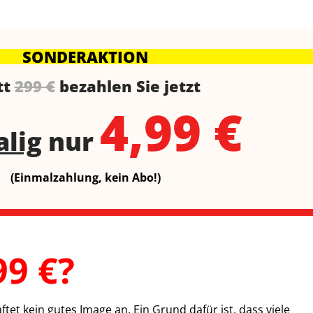
SONDERAKTION
tt
299 €
bezahlen Sie jetzt
4,99 €
lig
nur
(Einmalzahlung, kein Abo!)
9 €?
et kein gutes Image an. Ein Grund dafür ist, dass viele